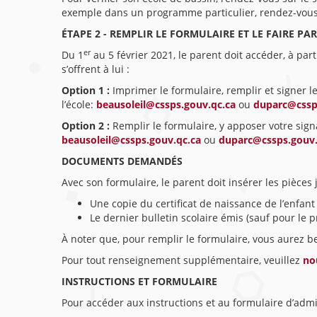
exemple dans un programme particulier, rendez-vous sur
ÉTAPE 2 - REMPLIR LE FORMULAIRE ET LE FAIRE P
er
Du 1
au 5 février 2021, le parent doit accéder, à par
s’offrent à lui :
Option 1 :
Imprimer le formulaire, remplir et signer 
l’école:
beausoleil@cssps.gouv.qc.ca
ou
duparc@cssp
Option 2 :
Remplir le formulaire, y apposer votre sign
beausoleil@cssps.gouv.qc.ca
ou
duparc@cssps.gouv.
DOCUMENTS DEMANDÉS
Avec son formulaire, le parent doit insérer les pièces 
Une copie du certificat de naissance de l’enfant 
Le dernier bulletin scolaire émis (sauf pour le p
À noter que, pour remplir le formulaire, vous aurez 
Pour tout renseignement supplémentaire, veuillez
no
INSTRUCTIONS ET FORMULAIRE
Pour accéder aux instructions et au formulaire d’admis