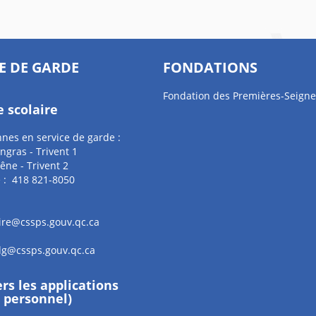
E DE GARDE
FONDATIONS
Fondation des Premières-Seigne
e scolaire
nes en service de garde :
ingras - Trivent 1
ne - Trivent 2
 : 418 821-8050
aire@cssps.gouv.qc.ca
sdg@cssps.gouv.qc.ca
ers les applications
e personnel)