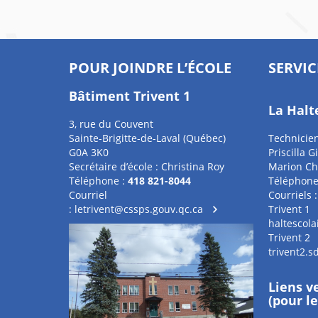
POUR JOINDRE L’ÉCOLE
SERVIC
Bâtiment Trivent 1
La Halt
3, rue du Couvent
Sainte-Brigitte-de-Laval (Québec)
Technicien
G0A 3K0
Priscilla G
Secrétaire d’école : Christina Roy
Marion Chê
Téléphone :
418 821-8044
Téléphone
Courriel
Courriels :
:
letrivent@cssps.gouv.qc.ca
Trivent 1
haltescol
Trivent 2
trivent2.
Liens v
(pour l