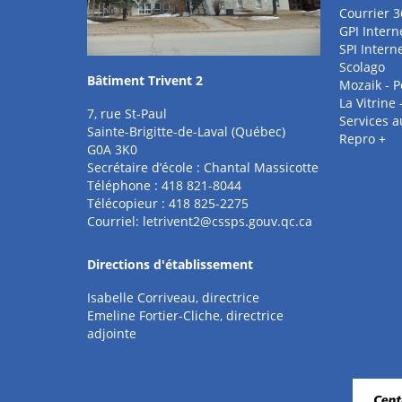
Courrier 3
GPI Intern
SPI Intern
Scolago
Bâtiment Trivent 2
Mozaik - P
La Vitrine
7, rue St-Paul
Services 
Sainte-Brigitte-de-Laval (Québec)
Repro +
G0A 3K0
Secrétaire d’école : Chantal Massicotte
Téléphone : 418 821-8044
Télécopieur : 418 825-2275
Courriel:
letrivent2@cssps.gouv.qc.ca
Directions d'établissement
Isabelle Corriveau, directrice
Emeline Fortier-Cliche, directrice
adjointe