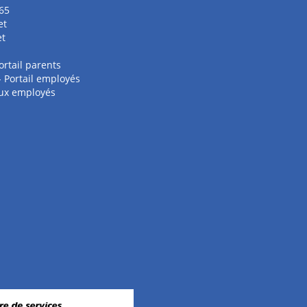
65
et
et
ortail parents
 - Portail employés
aux employés