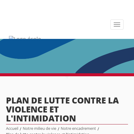
Toggle
navigati
PLAN DE LUTTE CONTRE LA
VIOLENCE ET
L'INTIMIDATION
Accueil
/
Notre milieu de vie
/
Notre encadrement
/