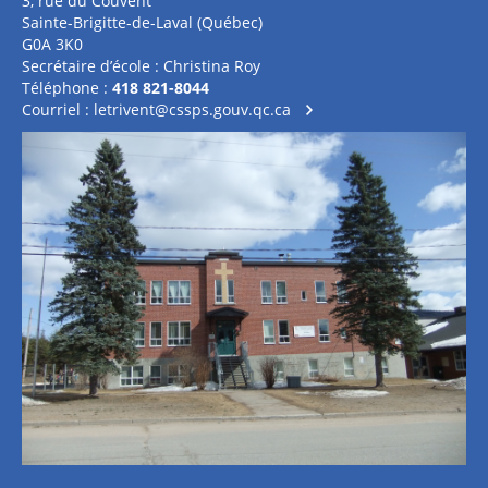
3, rue du Couvent
Sainte-Brigitte-de-Laval (Québec)
G0A 3K0
Secrétaire d’école : Christina Roy
Téléphone :
418 821-8044
Courriel :
letrivent@cssps.gouv.qc.ca