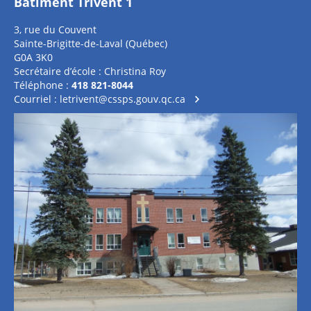
Bâtiment Trivent 1
3, rue du Couvent
Sainte-Brigitte-de-Laval (Québec)
G0A 3K0
Secrétaire d’école : Christina Roy
Téléphone :
418 821-8044
Courriel :
letrivent@cssps.gouv.qc.ca