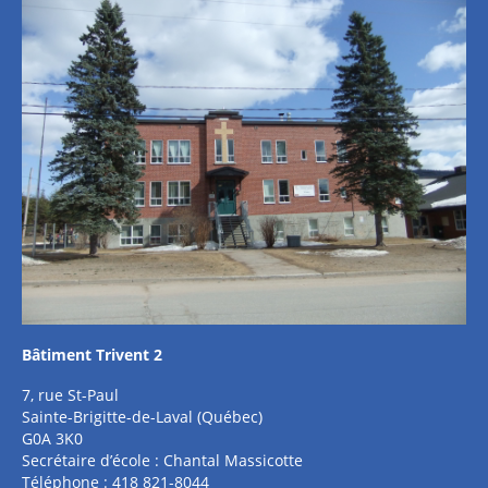
Bâtiment Trivent 2
7, rue St-Paul
Sainte-Brigitte-de-Laval (Québec)
G0A 3K0
Secrétaire d’école : Chantal Massicotte
Téléphone : 418 821-8044