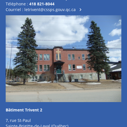
Téléphone :
418 821-8044
Courriel :
letrivent@cssps.gouv.qc.ca
Bâtiment Trivent 2
7, rue St-Paul
Sainte-Brigitte-de-Laval (Québec)