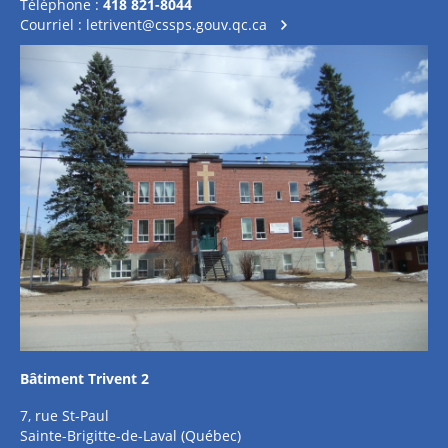
Téléphone :
418 821-8044
Courriel :
letrivent@cssps.gouv.qc.ca
Bâtiment Trivent 2
7, rue St-Paul
Sainte-Brigitte-de-Laval (Québec)