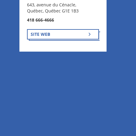
643, avenue du Cénacle,
Québec, Québec G1E 1B3
418 666-4666
SITE WEB