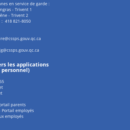
nes en service de garde :
ingras - Trivent 1
ne - Trivent 2
 : 418 821-8050
aire@cssps.gouv.qc.ca
sdg@cssps.gouv.qc.ca
ers les applications
e personnel)
65
et
et
ortail parents
 - Portail employés
aux employés