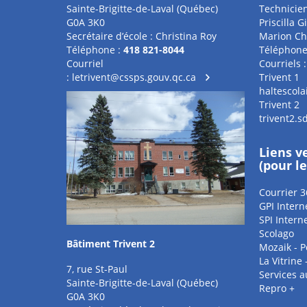
Sainte-Brigitte-de-Laval (Québec)
Technicien
G0A 3K0
Priscilla G
Secrétaire d’école : Christina Roy
Marion Chê
Téléphone :
418 821-8044
Téléphone
Courriel
Courriels :
:
letrivent@cssps.gouv.qc.ca
Trivent 1
haltescol
Trivent 2
trivent2.
Liens v
(pour l
Courrier 3
GPI Intern
SPI Intern
Scolago
Bâtiment Trivent 2
Mozaik - P
La Vitrine
7, rue St-Paul
Services 
Sainte-Brigitte-de-Laval (Québec)
Repro +
G0A 3K0