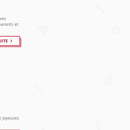
èves
parents et
UITE
e Joyeuses