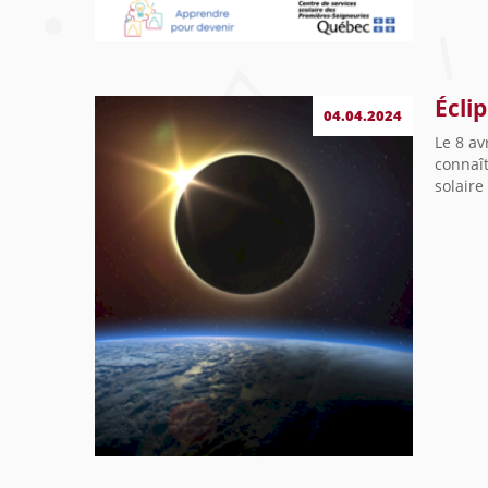
Éclip
04.04.2024
Le 8 av
connaît
solaire