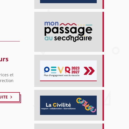
urs
ices et
rection
UITE