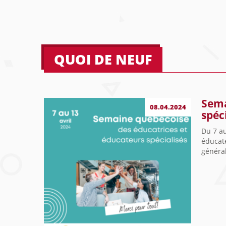
QUOI DE NEUF
Sema
08.04.2024
spéc
Du 7 au
éducate
général