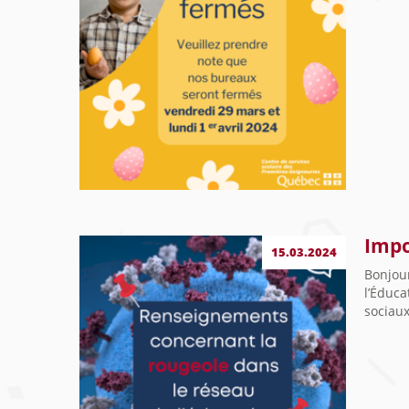
Impo
15.03.2024
Bonjou
l’Éduca
sociaux