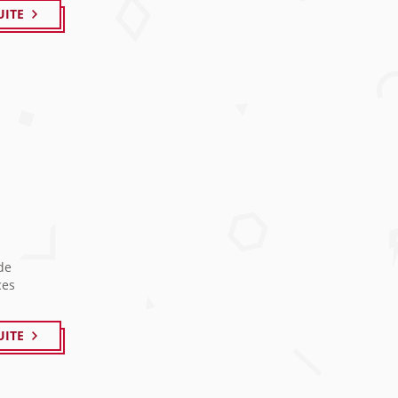
UITE
de
ces
UITE