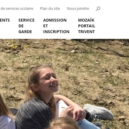
de services scolaire
Plan du site
Nous joindre
ENTS
SERVICE
ADMISSION
MOZAÏK
DE
ET
PORTAIL
GARDE
INSCRIPTION
TRIVENT